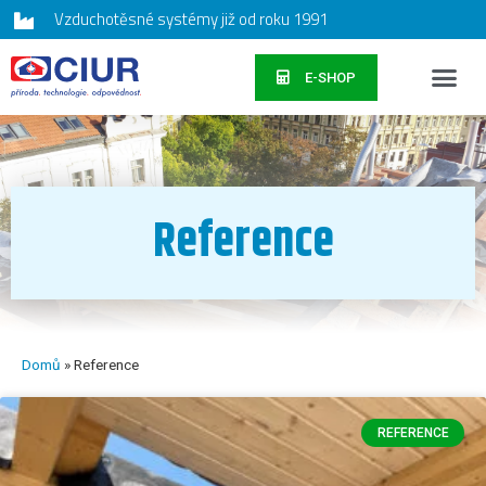
Vzduchotěsné systémy již od roku 1991
E-SHOP
Reference
Domů
»
Reference
REFERENCE