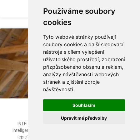
ZOBRAZIT FOTOGALERII »
Používáme soubory
cookies
Tyto webové stránky používají
REFERENCE
soubory cookies a další sledovací
nástroje s cílem vylepšení
uživatelského prostředí, zobrazení
přizpůsobeného obsahu a reklam,
analýzy návštěvnosti webových
stránek a zjištění zdroje
návštěvnosti.
Souhlasím
Roubenka – Příchovice
Upravit mé předvolby
INTELLO PLUS, TESCON VANA, Climatizer Plus Použití
inteligentní parobrzdné fólie INTELLO PLUS a systémových
lepicích pásek TESCON VANA v kombinaci s foukanou