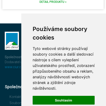
DETAIL PRODUKTU »
Používáme soubory
cookies
Tyto webové stránky používají
soubory cookies a další sledovací
Společnost CIUR a.s.
nástroje s cílem vylepšení
Dodavatel uceleného a prověřeného systému
pro clima®
uživatelského prostředí, zobrazení
www.ciur.cz
přizpůsobeného obsahu a reklam,
analýzy návštěvnosti webových
stránek a zjištění zdroje
Společnost
návštěvnosti.
Kontakt
Souhlasím
Soubory ke stažení