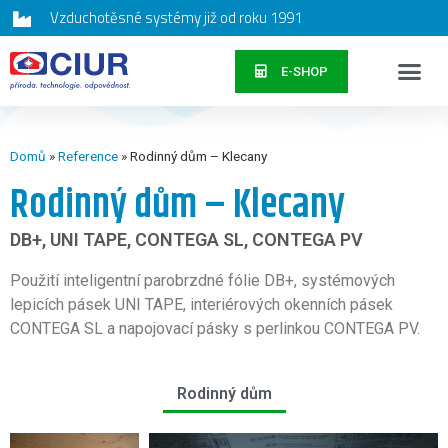
Vzduchotěsné systémy již od roku 1991
E-SHOP
Domů
»
Reference
»
Rodinný dům – Klecany
Rodinný dům – Klecany
DB+, UNI TAPE, CONTEGA SL, CONTEGA PV
Použití inteligentní parobrzdné fólie DB+, systémových
lepicích pásek UNI TAPE, interiérových okenních pásek
CONTEGA SL a napojovací pásky s perlinkou CONTEGA PV.
Rodinný dům