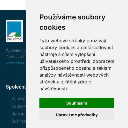
Používáme soubory
cookies
Tyto webové stránky používají
soubory cookies a další sledovací
Společnost CIUR a.s.
nástroje s cílem vylepšení
Dodavatel uceleného a prověřeného systému
pro clima®
uživatelského prostředí, zobrazení
www.ciur.cz
přizpůsobeného obsahu a reklam,
analýzy návštěvnosti webových
stránek a zjištění zdroje
Společnost
návštěvnosti.
Kontakt
Souhlasím
Soubory ke stažení
Spolupracujte s námi
Upravit mé předvolby
Business Compliance CIUR