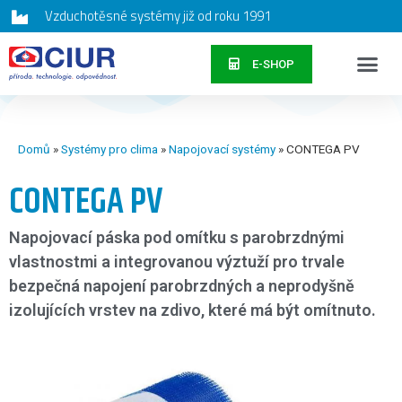
Vzduchotěsné systémy již od roku 1991
E-SHOP
Domů
»
Systémy pro clima
»
Napojovací systémy
»
CONTEGA PV
CONTEGA PV
Napojovací páska pod omítku s parobrzdnými
vlastnostmi a integrovanou výztuží pro trvale
bezpečná napojení parobrzdných a neprodyšně
izolujících vrstev na zdivo, které má být omítnuto.