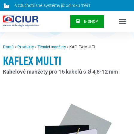
Vzduchotěsné systémy již od roku 1991
E-SHOP
Domů
»
Produkty
»
Těsnicí manžety
»
KAFLEX MULTI
KAFLEX MULTI
Kabelové manžety pro 16 kabelů s Ø 4,8-12 mm