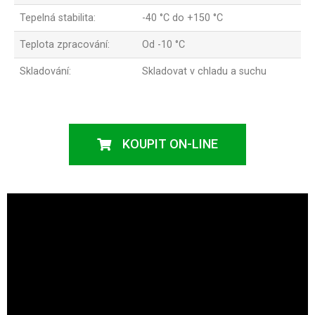
Tepelná stabilita:
-40 °C do +150 °C
Teplota zpracování:
Od -10 °C
Skladování:
Skladovat v chladu a suchu
KOUPIT ON-LINE