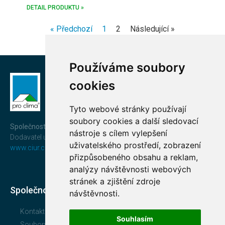
DETAIL PRODUKTU »
« Předchozí
1
2
Následující »
Používáme soubory
cookies
Tyto webové stránky používají
soubory cookies a další sledovací
Společnost CIUR a.s.
nástroje s cílem vylepšení
Dodavatel uceleného a prověřeného systému
pro clima®
uživatelského prostředí, zobrazení
www.ciur.cz
přizpůsobeného obsahu a reklam,
analýzy návštěvnosti webových
stránek a zjištění zdroje
Společnost
návštěvnosti.
Kontakt
Souhlasím
Soubory ke stažení