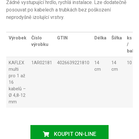
Žádné vystupující hrdlo, rychlá instalace. Lze dodatečně
posouvat po kabelech a trubkách bez poškození
neprodyšně izolující vrstvy.
Výrobek
Číslo
GTIN
Délka
Šířka
ks
výrobku
/
bal
KAFLEX
1AR02181
4026639221810
14
14
10
multi
cm
cm
pro 1 až
16
kabelů –
Ø 4,8-12
mm
KOUPIT ON-LINE