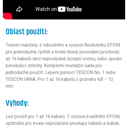
Oblast použití:
Těsnící manžety z robustního a vysoce flexibilního EPDM
pro jednoduché, rychlé a trvale těsné provedení průchodů
až 16 kabelů skrz neprodyšně izolující vrstvu, nebo spodní
konstrukci střechy. Kompletní montážní sada pro
jednoduché použití. Lepení pomocí TESCON No. 1 nebo
TESCON VANA. Pro 1 až 16 kabelů o průměru 4,8 – 12
mm.
Výhody:
Lez použít pro 1 až 16 kabelů. Z vysoce kvalitního EPDM,
optimální pro trvale neprodyšné prostupy kabelů a trubek.