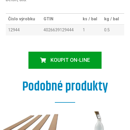
Číslo výrobku
GTIN
ks / bal
kg / bal
12944
4026639129444
1
0.5
KOUPIT ON-LINE
Podobné produkty