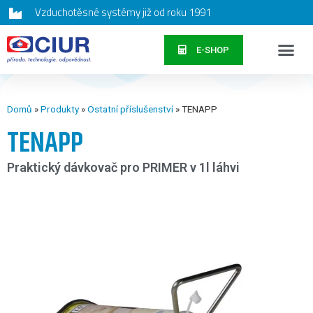
Vzduchotěsné systémy již od roku 1991
E-SHOP
Domů
»
Produkty
»
Ostatní příslušenství
»
TENAPP
TENAPP
Praktický dávkovač pro PRIMER v 1l láhvi