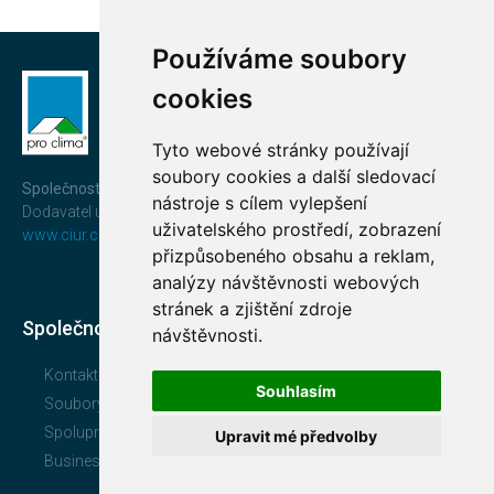
Používáme soubory
cookies
Tyto webové stránky používají
soubory cookies a další sledovací
Společnost CIUR a.s.
nástroje s cílem vylepšení
Dodavatel uceleného a prověřeného systému
pro clima®
uživatelského prostředí, zobrazení
www.ciur.cz
přizpůsobeného obsahu a reklam,
analýzy návštěvnosti webových
stránek a zjištění zdroje
Společnost
návštěvnosti.
Kontakt
Souhlasím
Soubory ke stažení
Spolupracujte s námi
Upravit mé předvolby
Business Compliance CIUR