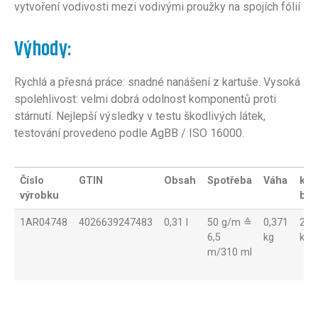
vytvoření vodivosti mezi vodivými proužky na spojích fólií
Výhody:
Rychlá a přesná práce: snadné nanášení z kartuše. Vysoká
spolehlivost: velmi dobrá odolnost komponentů proti
stárnutí. Nejlepší výsledky v testu škodlivých látek,
testování provedeno podle AgBB / ISO 16000.
Číslo
GTIN
Obsah
Spotřeba
Váha
ks /
výrobku
bal
1AR04748
4026639247483
0,31 l
50 g/m ≙
0,371
24
6,5
kg
kus
m/310 ml