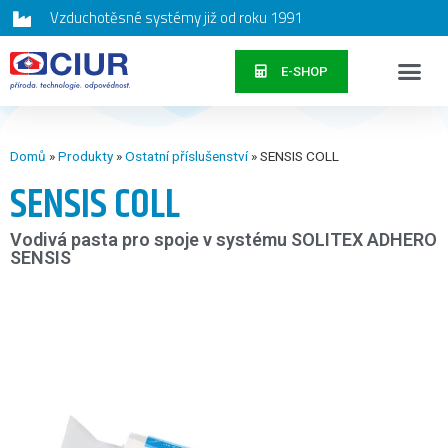
Vzduchotěsné systémy již od roku 1991
E-SHOP
Domů
»
Produkty
»
Ostatní příslušenství
»
SENSIS COLL
SENSIS COLL
Vodivá pasta pro spoje v systému SOLITEX ADHERO
SENSIS