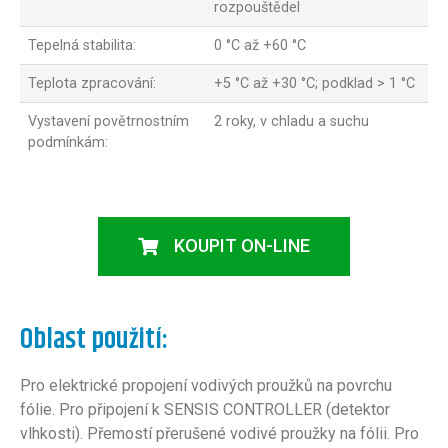
rozpouštědel
Tepelná stabilita:
0 °C až +60 °C
Teplota zpracování:
+5 °C až +30 °C; podklad > 1 °C
Vystavení povětrnostním
2 roky, v chladu a suchu
podmínkám:
KOUPIT ON-LINE
Oblast použití:
Pro elektrické propojení vodivých proužků na povrchu
fólie. Pro připojení k SENSIS CONTROLLER (detektor
vlhkosti). Přemostí přerušené vodivé proužky na fólii. Pro