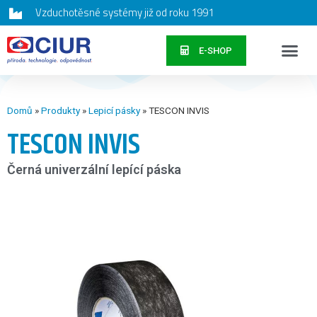
Vzduchotěsné systémy již od roku 1991
E-SHOP
Domů
»
Produkty
»
Lepicí pásky
»
TESCON INVIS
TESCON INVIS
Černá univerzální lepící páska