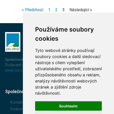
« Předchozí
1
2
3
Následující »
Používáme soubory
cookies
Tyto webové stránky používají
soubory cookies a další sledovací
Společnost CIUR a.s.
nástroje s cílem vylepšení
Dodavatel uceleného a prověřeného systému
pro clima®
uživatelského prostředí, zobrazení
www.ciur.cz
přizpůsobeného obsahu a reklam,
analýzy návštěvnosti webových
stránek a zjištění zdroje
Společnost
návštěvnosti.
Kontakt
Souhlasím
Soubory ke stažení