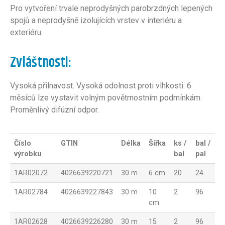
Pro vytvoření trvale neprodyšných parobrzdných lepených
spojů a neprodyšně izolujících vrstev v interiéru a
exteriéru.
Zvláštnosti:
Vysoká přilnavost. Vysoká odolnost proti vlhkosti. 6
měsíců lze vystavit volným povětrnostním podmínkám.
Proměnlivý difúzní odpor.
Číslo
GTIN
Délka
Šířka
ks /
bal /
výrobku
bal
pal
1AR02072
4026639220721
30 m
6 cm
20
24
1AR02784
4026639227843
30 m
10
2
96
cm
1AR02628
4026639226280
30 m
15
2
96