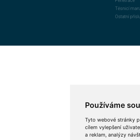
Penetrace
Těsnicí man
Ostatní přísl
Používáme sou
Tyto webové stránky po
cílem vylepšení uživat
a reklam, analýzy návš