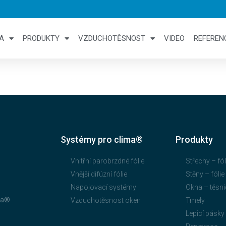
A
PRODUKTY
VZDUCHOTĚSNOST
VIDEO
REFEREN
Systémy pro clima®
Produkty
Vnitřní parobrzdné fólie
Střechy – fól
Vnější difúzní fólie
Stěny – fólie
Napojovací systémy
Okna – těsni
ma®
Vzduchotěsnost oken
Tmely
Lepicí pásky