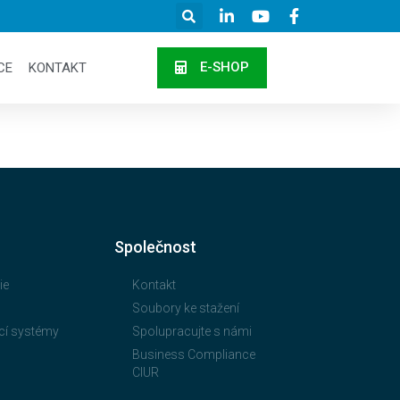
E-SHOP
CE
KONTAKT
Společnost
ie
Kontakt
Soubory ke stažení
cí systémy
Spolupracujte s námi
Business Compliance
CIUR