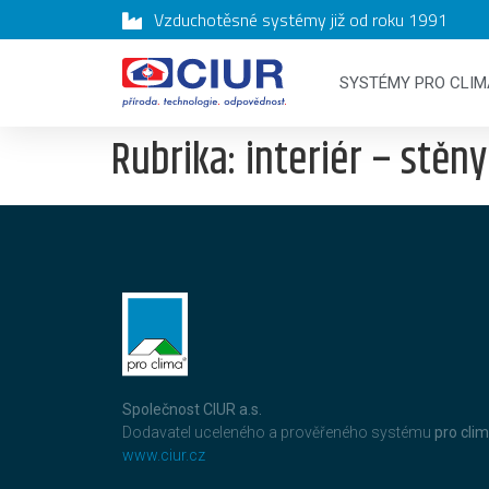
Vzduchotěsné systémy již od roku 1991
SYSTÉMY PRO CLIM
Rubrika:
interiér – stěny
Společnost CIUR a.s.
Dodavatel uceleného a prověřeného systému
pro cli
www.ciur.cz